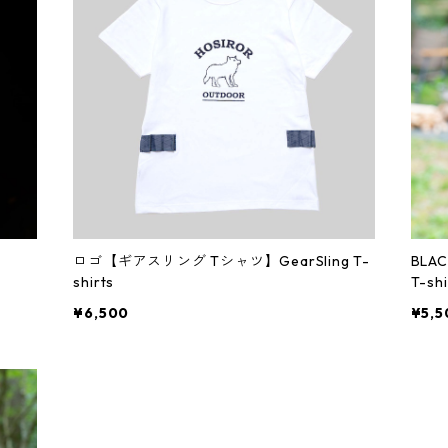
ロゴ【ギアスリング Tシャツ】GearSling T-
BLA
shirts
T-shi
¥6,500
¥5,5