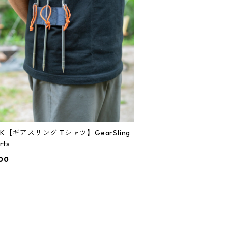
CK【ギアスリング Tシャツ】GearSling
rts
00