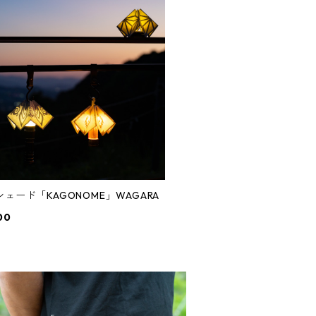
ェード「KAGONOME」WAGARA
00