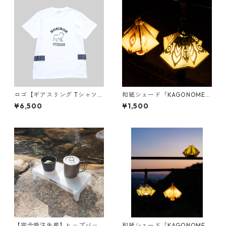
ロゴ【ギアスリング Tシャツ】
和紙シェード「KAGONOME」
GearSling T-shirts
FLORA
¥6,500
¥1,500
【完全受注生産】ヒップバッ
和紙シェード「KAGONOME」