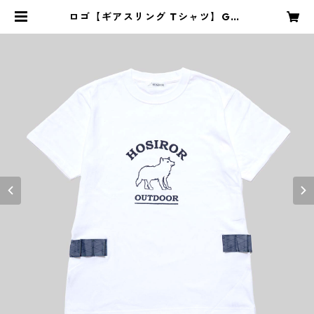
ロゴ【ギアスリング Tシャツ】Gea
rSling T-shirts | ホシロロ【HOS
IROR】