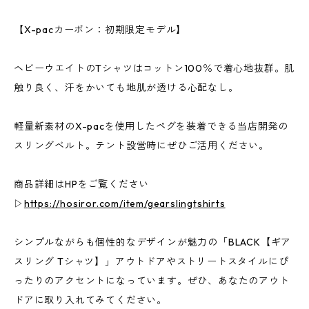
【X-pacカーボン：初期限定モデル】
ヘビーウエイトのTシャツはコットン100％で着心地抜群。肌
触り良く、汗をかいても地肌が透ける心配なし。
軽量新素材のX-pacを使用したペグを装着できる当店開発の
スリングベルト。テント設営時にぜひご活用ください。
商品詳細はHPをご覧ください
▷
https://hosiror.com/item/gearslingtshirts
シンプルながらも個性的なデザインが魅力の「BLACK【ギア
スリング Tシャツ】」アウトドアやストリートスタイルにぴ
ったりのアクセントになっています。ぜひ、あなたのアウト
ドアに取り入れてみてください。