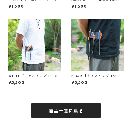
グ用ミニテーブル「U-TABL
WAGARA
¥1,500
¥1,500
E」
WHITE【ギアスリング Tシャ
BLACK【ギアスリング Tシャ
ツ】GearSling T-shirts
ツ】GearSling T-shirts
¥5,500
¥5,500
商品一覧に戻る